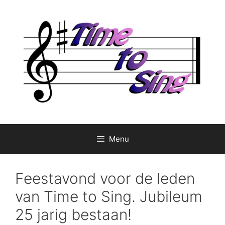
Ga
naar
de
inhoud
Menu
Feestavond voor de leden
van Time to Sing. Jubileum
25 jarig bestaan!