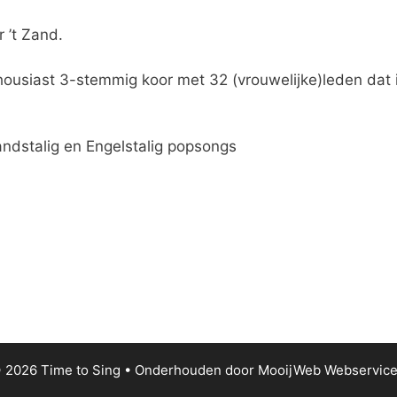
 ’t Zand.
thousiast 3-stemmig koor met 32 (vrouwelijke)leden dat 
andstalig en Engelstalig popsongs
 2026 Time to Sing
• Onderhouden door
MooijWeb Webservice